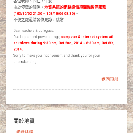
各位老師、同仁，午安：
由於停電的關係，
地質系館的網路設備須關機暫停服務
(103/10/02 21:30 ~ 103/10/06 08:30)
。
不便之處還請各位見諒，感謝!
Dear teachers & collegues:
Due to planned power outage,
computer & internet system will
shutdown during 9:30 pm, Oct 2nd, 2014 ~ 8:30 am, Oct 6th,
2014.
Sorry to make you inconvenient and thank you for your
understanding.
返回頂部
關於地質
組織結構