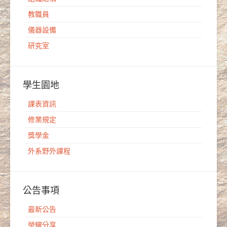
教職員
儀器設備
研究室
學生園地
課表資訊
修業規定
獎學金
外系野外課程
公告事項
最新公告
榮耀分享