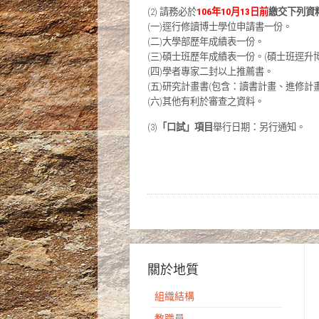
(2) 請務必於
106年10月13日前
繳交下列資
(一)逕行修讀博士學位申請書一份。
(二)大學部歷年成績表一份。
(三)碩士班歷年成績表一份。(碩士班逕升
(四)學者專家二封以上推薦書。
(五)研究計畫書(包含：讀書計畫、進修計畫
(六)其他有利於審查之資料。
(3)
「口試」項目
舉行日期：另行通知。
關於地質
組織結構
教職員