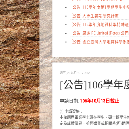
[公告] 115學年度第1學期學
[公告] 大專生暑期研究計畫
[公告] 115學年度地質科學特
[公告] 感謝 PE Limited (Petex) 
[公告] 國立臺灣大學地質科學
週五, 22 九月 2017 09:58
[公告]106
申請日期:
106年10月13日截止
(1) 申請資格：
本校應屆畢業學士班在學生、碩士班學生修
定為成績優異，並經肄業或相關系(所)助