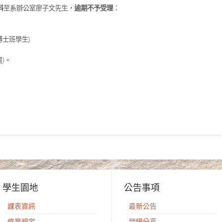
料
至系辦公室廖子文先生，
逾期不予受理
：
博士班學生)
)。
學生園地
公告事項
課表資訊
最新公告
修業規定
榮耀分享