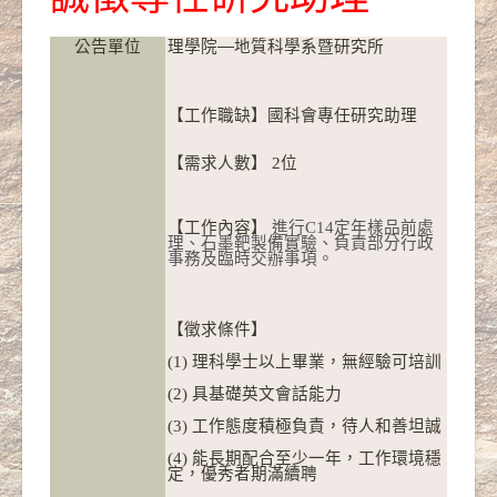
公告單位
理學院
—
地質科學系暨研究所
【工作職缺】國科會專任研究助理
【需求人數】 2位
【工作內容】
進行C14定年樣品前處
理
、
石墨
靶
製備實驗、負責部分行政
事務及臨時交辦事項。
【徵求條件】
(1)
理科
學士以上畢業，無經驗可
培訓
(2)
具基礎英文會話能力
(3)
工作態度積極負責，待人和善坦誠
(4)
能長期配合至少一年，工作環境穩
定，優秀者期滿續聘