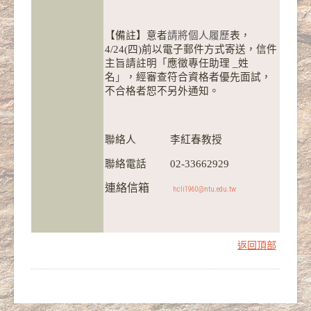
【備註】意者
請將個人履歷
表，
4/24(四)前以電子郵件方式寄送，信件
主旨請註明「應徵專任助理 _姓
名
」
，經審查符合資格者優先面試
，
不合格者恕不另外通知。
聯絡人 李紅春教授
聯絡電話 02-33662929
連絡信箱
hcli1960@ntu.edu.tw
返回頂部