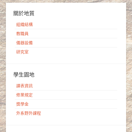
關於地質
組織結構
教職員
儀器設備
研究室
學生園地
課表資訊
修業規定
獎學金
外系野外課程