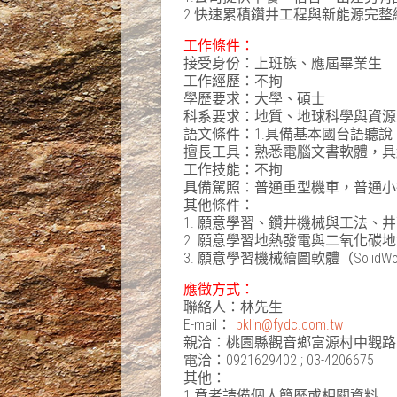
2.快速累積鑽井工程與新能源完整
工作條件
：
接受身份：上班族、應屆畢業生
工作經歷：不拘
學歷要求：大學、碩士
科系要求：地質、地球科學與資源
語文條件：1.具備基本國台語聽說
擅長工具：熟悉電腦文書軟體，具
工作技能：不拘
具備駕照：普通重型機車，普通小
其他條件：
1. 願意學習、鑽井機械與工法、
2. 願意學習地熱發電與二氧化碳
3. 願意學習機械繪圖軟體（SolidWo
應徵方式
：
聯絡人：林先生
E-mail：
pklin@fydc.com.tw
親洽：桃園縣觀音鄉富源村中觀路5
電洽：0921629402 ; 03-4206675
其他：
1.意者請備個人簡歷或相關資料