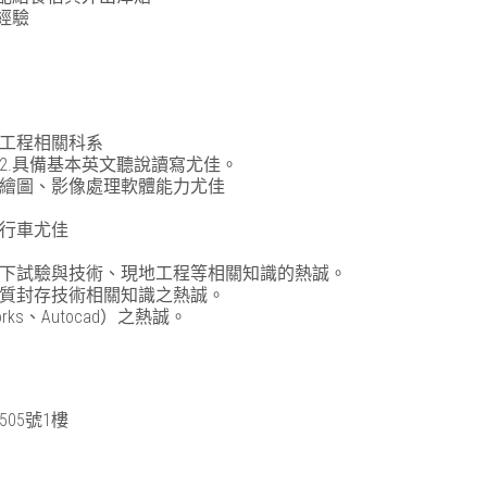
經驗
工程相關科系
 2.具備基本英文聽說讀寫尤佳。
繪圖、影像處理軟體能力尤佳
行車尤佳
井下試驗與技術、現地工程等相關
知識的熱誠。
地質封存技術相關知識之熱誠。
rks、Autocad）之熱誠。
05號1樓