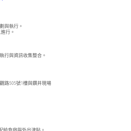
/
規劃與執行。
之進行。
劃執行與資訊收集整合。
路505號1樓與鑽井現場
有配給食宿與外出津貼。