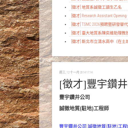
[徵才] 地質系誠徵工讀生乙名
[徵才] Research Assistant Opening 
[徵才] TSMC 2026預聘暨研發
[徵才] 臺大地質系陳奕維助理
[徵才] 新北市立清水高中（在
週三, 12 十一月 2014 17:14
[徵才]豐宇鑽
豐宇鑽井公司
誠徵地質(駐地)工程師
豐宇鑽井公司 誠徵地質(駐地)工程