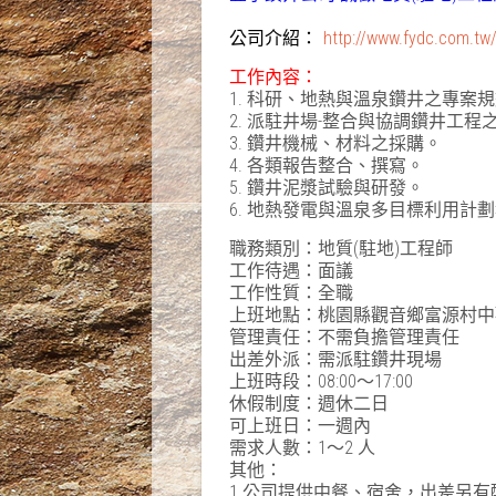
公司介紹：
http://www.fydc.com.tw
工作內容：
1. 科研、地熱與溫泉鑽井之專案
2. 派駐井場-整合與協調鑽井工程
3. 鑽井機械、材料之採購。
4. 各類報告整合、撰寫。
5. 鑽井泥漿試驗與研發。
6. 地熱發電與溫泉多目標利用計
職務類別：地質(駐地)工程師
工作待遇
：
面議
工作性質：全職
上班地點：桃園縣觀音鄉富源村中觀
管理責任：不需負擔管理責任
出差外派：需派駐鑽井現場
上班時段：08:00～17:00
休假制度：週休二日
可上班日：一週內
需求人數：1～2 人
其他：
1.公司提供中餐、宿舍，出差另