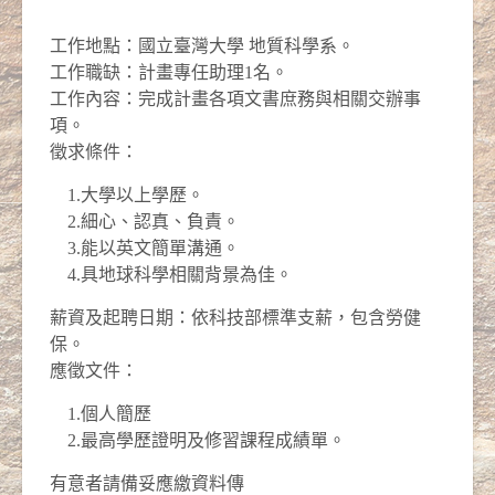
工作地點：國立臺灣大學 地質科學系
。
工作職缺：計畫專任助理1名
。
工作內容：完成計畫各項文書庶務與相關交辦事
項。
徵求條件：
1.大學以上學歷。
2.細心、認真、負責。
3.能以英文簡單溝通。
4.
具地球科學相關背景為佳
。
薪資及起聘日期：依科技部標準支薪，包含勞健
保。
應徵文件：
1.個人簡歷
2.最高學歷證明及修習課程成績單。
有意者請備妥應繳資料傳