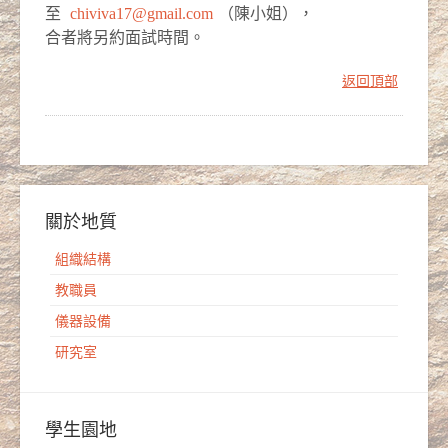
至
chiviva17@gmail.com
（陳小姐），
合者將另約面試時間。
返回頂部
關於地質
組織結構
教職員
儀器設備
研究室
學生園地