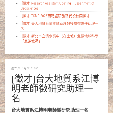
[徵才] Research Assistant Opening – Department of
Geosciences
[徵才] TSMC 2026預聘暨研發替代役校園徵才
[徵才] 臺大地質系陳奕維助理教授誠徵專任助理一
名
[徵才] 新北市立清水高中（在土城）急徵地球科學
「兼課教師」
週二, 26 五月 2015 16:05
[徵才]台大地質系江博
明老師徴研究助理一
名
台大地質系江博明老師徴研究助理一名