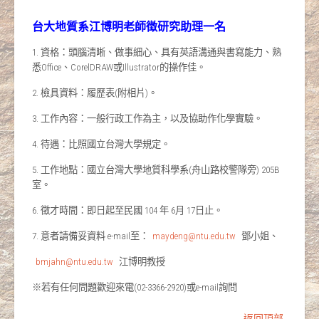
台大地質系江博明老師徴研究助理一名
1. 資格：頭腦清晰、做事細心、具有英語溝通與書寫能力、熟
悉Office、CorelDRAW或Illustrator的操作佳。
2. 檢具資料：履歷表(附相片)。
3. 工作內容：一般行政工作為主，以及協助作化學實驗。
4. 待遇：比照國立台灣大學規定。
5. 工作地點：國立台灣大學地質科學系(舟山路校警隊旁) 205B
室。
6. 徵才時間：即日起至民國 104 年 6月 17日止。
7. 意者請備妥資料 e-mail至：
maydeng@ntu.edu.tw
鄧小姐、
bmjahn@ntu.edu.tw
江博明教授
※若有任何問題歡迎來電(02-3366-2920)或e-mail詢問
返回頂部