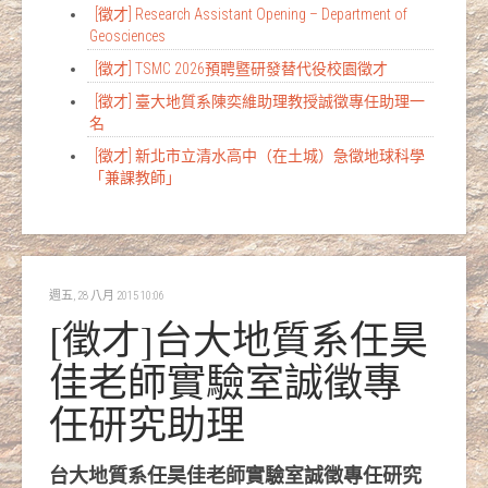
[徵才] Research Assistant Opening – Department of
Geosciences
[徵才] TSMC 2026預聘暨研發替代役校園徵才
[徵才] 臺大地質系陳奕維助理教授誠徵專任助理一
名
[徵才] 新北市立清水高中（在土城）急徵地球科學
「兼課教師」
週五, 28 八月 2015 10:06
[徵才]台大地質系任昊
佳老師實驗室誠徵專
任研究助理
台大地質系任昊佳老師實驗室誠徵專任研究