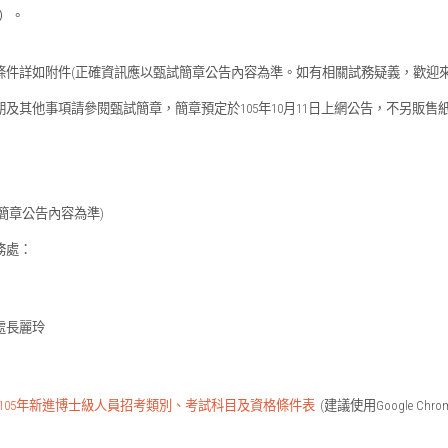
六）。
詳如附件(正確資訊應以甄試簡章公告內容為準。如有相關試務疑義，歡迎來電洽詢甄
及其他事項請參閱甄試簡章，簡章預定於105年10月11日上網公告，不另販售
簡章公告內容為準)
務處：
處長麗玲
105年新進博士級人員招考類別、考試科目及資格條件表
(建議使用Google Chr