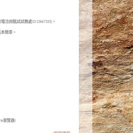
試試務處02-23667333)。
紙本簡章。
ome瀏覽器)