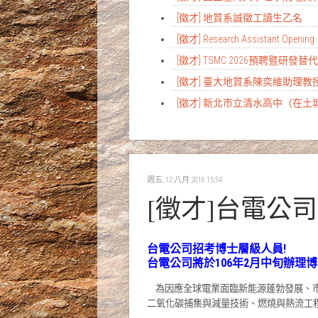
[徵才] 地質系誠徵工讀生乙名
[徵才] Research Assistant Opening 
[徵才] TSMC 2026預聘暨研發
[徵才] 臺大地質系陳奕維助理
[徵才] 新北市立清水高中（在
週五, 12 八月 2016 15:54
[徵才]台電公
台電公司招考博士層級人員!
台電公司將於106年2月中旬辦理
為因應全球電業面臨新能源蓬勃發展、市
二氧化碳捕集與減量技術、燃燒與熱流工