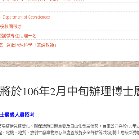
– Department of Geosciences
替代役校園徵才
教授誠徵專任助理一名
土城）急徵地球科學「兼課教師」
司將於106年2月中旬辦理博
博士層級人員招考
場結構急遽變化、環保議題日趨重要及自由化發展情勢，台電公司將於106年
程、電機、地質、放射性廢棄物貯存與處置設施安全評估等7類別博士層級新秀