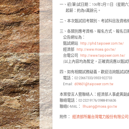
一、初(筆)試日期：106年2月11日（星期
起薪：約為6萬餘元。
二、本次甄試招考類別、考試科目及資格條件
三、各類別應考資格、報名方式、報名日期
公告網址為：
甄試網站
http://phd.taipower.com.tw/
經濟部
http://www.moea.gov.tw/
台電公司
http://www.taipower.com.tw/
(以上內容均為暫定，正確資訊應以甄試
四、如有相關試務疑義，歡迎洽詢甄試試
電話：02-23667333/0933-922733
Email:
d09601@taipower.com.tw
本案發言人暨聯絡人：經濟部人事處黃副
聯絡電話：02-23219176/0988-816636
聯絡E-MAIL：
llhuang@moea.gov.tw
附件：
經濟部所屬台灣電力股份有限公司