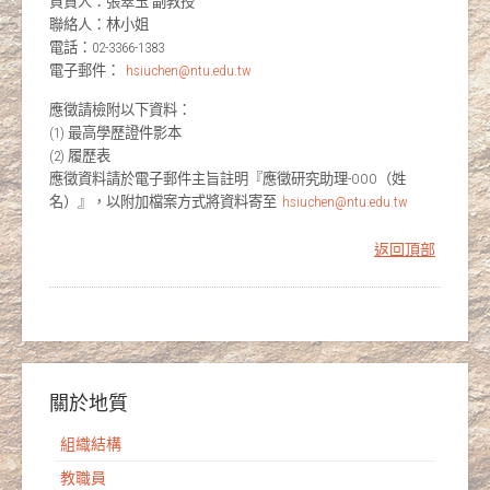
負責人：張翠玉 副教授
聯絡人：林小姐
電話：02-3366-1383
電子郵件：
hsiuchen@ntu.edu.tw
應徵請檢附以下資料：
(1) 最高學歷證件影本
(2) 履歷表
應徵資料請於電子郵件主旨註明『應徵研究助理-OOO（姓
名）』，以附加檔案方式將資料寄至
hsiuchen@ntu.edu.tw
返回頂部
關於地質
組織結構
教職員