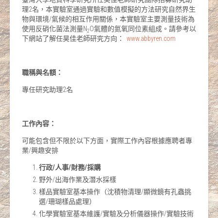
理2名，本實驗室通過實驗和數值模擬的方法研究自然界生
物與環境/氣候的相互作用關係，本實驗室主要測量技術為
使用反硝化菌法測量N
O氣體的氮氧同位素組成。請參考以
2
下網站了解任昊佳老師研究方向：
www.abbyren.com
職稱與名額：
專任研究助理2名
工作內容：
可能包含但不限於以下方面，實際工作內容根據應聘者專
業/興趣安排
行政/
人事/
財務/
採購
野外/出海作業及潛水採樣
樣品實驗室基本操作（沈積物清理/顯微鏡有孔蟲挑
選/珊瑚樣品處理）
化學實驗室基本維護/實驗及分析儀器操作/實驗技術