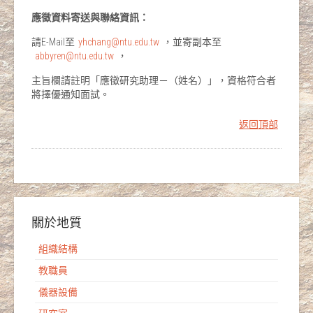
應徵資料寄送與聯絡資訊：
請E-Mail至
yhchang@ntu.edu.tw
，並寄副本至
abbyren@ntu.edu.tw
，
主旨欄請註明「應徵研究助理－（姓名）」，資格符合者
將擇優通知面試。
返回頂部
關於地質
組織結構
教職員
儀器設備