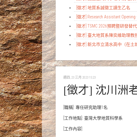
[徵才] 地質系誠徵工讀生乙名
[徵才] Research Assistant Opening 
[徵才] TSMC 2026預聘暨研發
[徵才] 臺大地質系陳奕維助理
[徵才] 新北市立清水高中（在
週四, 23 三月 2023 15:23
[徵才] 沈川
[職稱]: 專任研究助理1名
[工作地點]: 臺灣大學地質科學系
[工作內容]: