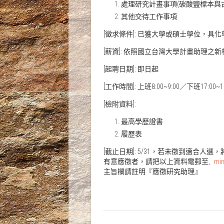
處理研究計畫事項(碳酸鹽標本與
其他交待工作事項
[徵求條件]: 已獲大學或碩士學位，
[薪資]: 依照國立台灣大學計畫助理
[起聘日期]: 即日起
[工作時間]: 上班8:00~9:00／下班17:00
[檢附資料]:
最高學歷證書
履歷表
[截止日期]: 5/31，若未徵到適合人選
有意應徵者，請把以上資料電郵至,
min
主旨欄請註明『應徵研究助理』