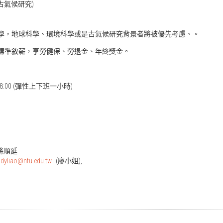
古氣候研究)
具化學，地球科學、環境科學或是古氣候研究背景者將被優先考慮、。
之新標準敘薪，享勞健保、勞退金、年終獎金。
~18:00 (彈性上下班一小時)
，將順延
dyliao@ntu.edu.tw
(廖小姐),