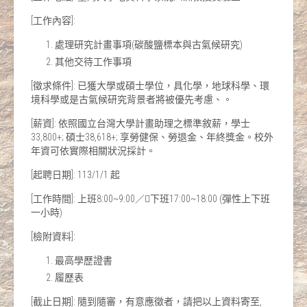
[工作內容]:
處理研究計畫事項(碳酸鹽標本與古氣候研究)
其他交待工作事項
[徵求條件]: 已獲大學或碩士學位，具化學，地球科學、環
境科學或是古氣候研究背景者將被優先考慮、。
[薪資]: 依照國立台灣大學計畫助理之標準敘薪，學士
33,800+; 碩士38,618+; 享勞健保、勞退金、年終獎金。校外
年資可依實際相關狀況採計。
[起聘日期]: 113/1/1 起
[工作時間]: 上班8:00~9:00／下班17:00~18:00 (彈性上下班
一小時)
[檢附資料]:
最高學歷證書
履歷表
[截止日期]: 隨到隨審，有意應徵者，請把以上資料寄至,