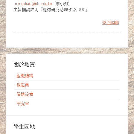
mindyliao@ntu.edu.tw
(廖小姐),
主旨欄請註明『應徵研究助理-姓名OOO』
返回頂部
關於地質
組織結構
教職員
儀器設備
研究室
學生園地