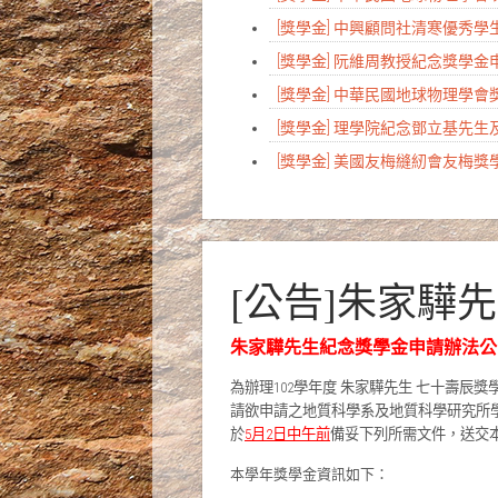
[獎學金] 中興顧問社清寒優秀
[獎學金] 阮維周教授紀念獎學
[獎學金] 中華民國地球物理學
[獎學金] 理學院紀念鄧立基先
[獎學金] 美國友梅縫紉會友梅
[公告]朱家驊
朱家驊先生紀念獎學金申請辦法公
為辦理102學年度 朱家驊先生 七十壽辰
請欲申請之地質科學系及地質科學研究所
於
5月2日中午前
備妥下列所需文件，送交
本學年獎學金資訊如下：