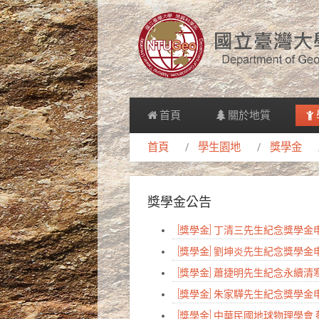
首頁
關於地質
首頁
學生園地
獎學金
獎學金公告
[獎學金] 丁清三先生紀念獎學
[獎學金] 劉坤炎先生紀念獎學
[獎學金] 蕭捷明先生紀念永續
[獎學金] 朱家驊先生紀念獎學
[獎學金] 中華民國地球物理學會