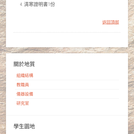
清寒證明書1份
返回頂部
關於地質
組織結構
教職員
儀器設備
研究室
學生園地