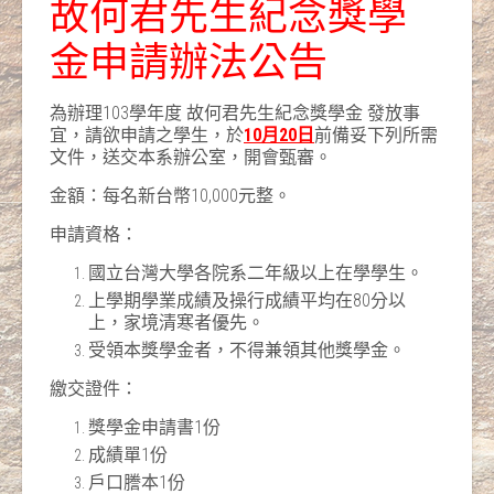
故何君先生紀念獎學
金申請辦法公告
為辦理103學年度 故何君先生紀念獎學金 發放事
宜，請欲申請之學生，於
10月20日
前備妥下列所需
文件，送交本系辦公室，開會甄審。
金額：每名新台幣10,000元整。
申請資格：
國立台灣大學各院系二年級以上在學學生。
上學期學業成績及操行成績平均在80分以
上，家境清寒者優先。
受領本獎學金者，不得兼領其他獎學金。
繳交證件：
獎學金申請書1份
成績單1份
戶口謄本1份