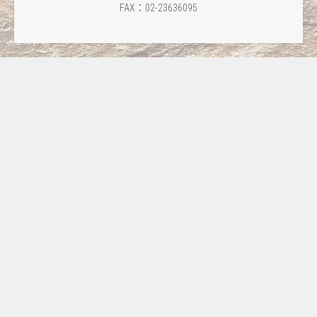
FAX：02-23636095