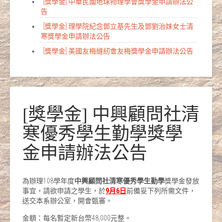
[獎學金] 中華民國地球物理學會獎學金申請辦法公
告
[獎學金] 理學院紀念鄧立基先生及鄧劉治妹女士清
寒獎學金申請辦法公告
[獎學金] 美國友梅縫紉會友梅獎學金申請辦法公告
[獎學金] 中興顧問社清
寒優秀學生勤學獎學
金申請辦法公告
為辦理108學年度
中興顧問社清寒優秀學生勤學
獎學金發放
事宜，請欲申請之學生，於
9
月
6
日
前備妥下列所需文件，
送交本系辦公室，開會甄審。
金額：每名暫定新台幣48,000元整。