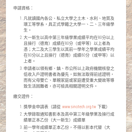
申請資格：
凡就讀國內各公、私立大學之土木、水利、地質及
環工等學系，具正式學籍之大學一、二、三年級學
生。
大一新生以高中第三年級學業成績平均在80分以上
且操行（德育）成績在80分（或甲等）以上者為
憑；大二及大三學生以其前一學年之學業成績平均
在80分以上且操行（德育）成績80分（或甲等）以
上者。
申請者以領有鄉、鎮、市公所以上政府機關核發之
低收入戶證明書者為優先，如無法取得前述證明，
而有父母雙亡、單親家庭或家庭遭受重大變故等導
致生活困難者，亦可檢具相關證明文件。
繳交證件：
獎學金申請表（請從
www.sinotech.org.tw
下載）
大學錄取通知書影本及高中第三年級學業及操行成
績單正本乙份（大一新生）成績單
前一學年成績單正本乙份，不得以影本代替（大