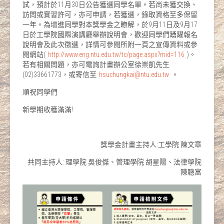
試，預計於11月30日公告獲選同學名單。若尚未獲交換、
訪問或實習許可，亦可申請，若獲選，錄取資格至多保留
一年。為增進同學對本獎學金之瞭解，於9月11日及9月17
日於工學院國際演講廳舉辦說明會，歡迎同學們踴躍報名
說明會及此次徵選，詳情可參閱所附一頁之宣傳資料或參
閱網站(
http://www.eng.ntu.edu.tw/tc/page.aspx?mid=116
)。
若有相關問題，亦可電詢計畫辦公室徐崇凱先生
(02)33661773，或寄信至
hsuchungkai@ntu.edu.tw
。
順祝同學們
新學期收穫滿滿!
獎學金計畫主持人:工學院 陳文章
共同主持人: 理學院 吳俊傑、管理學院 胡星陽、法律學院
陳聰富