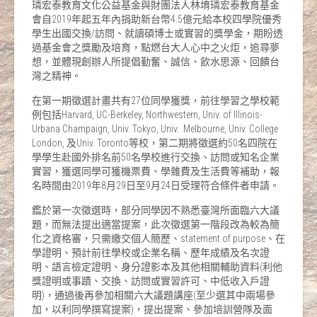
璘宏泰教育文化公益基金與財團法人林堉璘宏泰教育基金
會自2019年起五年內捐助新台幣4.5億元給本校四學院優秀
學生出國交換/訪問、就讀碩博士或實習的獎學金，期盼透
過基金會之獎勵及培育，點燃台大人心中之火炬，追尋夢
想，並體現創辦人所提倡勤奮、誠信、飲水思源、回饋台
灣之精神。
在第一期徵選計畫共有27位同學獲獎，前往學習之學校範
例包括Harvard, UC-Berkeley, Northwestern, Univ. of Illinois-
Urbana Champaign, Univ. Tokyo, Univ. Melbourne, Univ. College
London, 及Univ. Toronto等校，第二期將徵選約50名四院在
學學生赴國外排名前50名學校進行交換、訪問或知名企業
實習，獲選同學可獲機票費、學雜費及生活費等補助，報
名時間由2019年8月29日至9月24日受理符合條件者申請。
鑑於第一次徵選時，部分同學因不熟悉臺灣所面臨六大議
題，而無法提出適當提案，此次徵選第一階段改為較為簡
化之資格審，只需繳交個人簡歷、statement of purpose、在
學證明、預計前往學校或企業名稱、歷年成績及名次證
明、語言檢定證明、身分證影本及其他相關輔助資料(利他
獎證明或事蹟、交換、訪問或實習許可、中低收入戶證
明)，通過後再參加相關六大議題講座(至少選其中兩場參
加，以利同學撰寫提案)，提出提案、參加培訓營隊及面