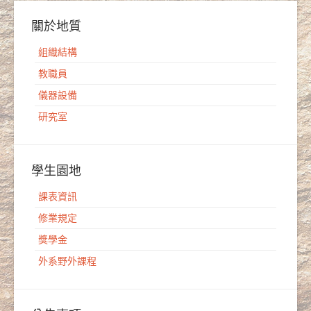
關於地質
組織結構
教職員
儀器設備
研究室
學生園地
課表資訊
修業規定
獎學金
外系野外課程