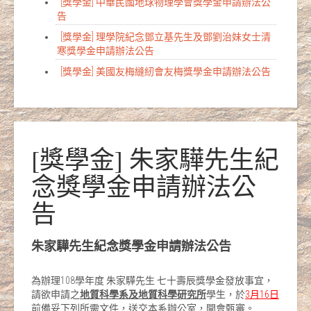
[獎學金] 中華民國地球物理學會獎學金申請辦法公
告
[獎學金] 理學院紀念鄧立基先生及鄧劉治妹女士清
寒獎學金申請辦法公告
[獎學金] 美國友梅縫紉會友梅獎學金申請辦法公告
[獎學金] 朱家驊先生紀
念獎學金申請辦法公
告
朱家驊先生紀念獎學金申請辦法公告
為辦理108學年度 朱家驊先生 七十壽辰獎學金發放事宜，
請欲申請之
地質科學系及地質科學研究所
學生，於
3
月
16
日
前備妥下列所需文件，送交本系辦公室，開會甄審。