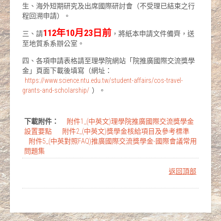
生、海外短期研究及出席國際研討會（不受理已結束之行
程回溯申請）。
112年10月23日前
三、請
，將紙本申請文件備齊，送
至地質系系辦公室。
四、各項申請表格請至理學院網站「院推廣國際交流獎學
金」頁面下載後填寫（網址：
https://www.science.ntu.edu.tw/student-affairs/cos-travel-
grants-and-scholarship/
）。
下載附件：
附件1_(中英文)理學院推廣國際交流獎學金
設置要點
附件2_(中英文)獎學金核給項目及參考標準
附件5_(中英對照FAQ)推廣國際交流獎學金-國際會議常用
問題集
返回頂部