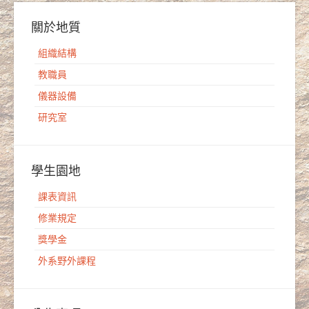
關於地質
組織結構
教職員
儀器設備
研究室
學生園地
課表資訊
修業規定
獎學金
外系野外課程