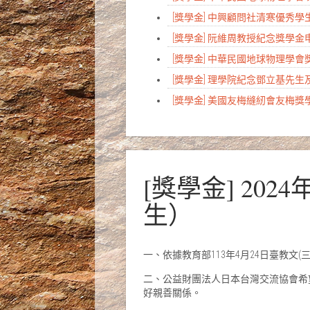
[獎學金] 中興顧問社清寒優秀
[獎學金] 阮維周教授紀念獎學
[獎學金] 中華民國地球物理學
[獎學金] 理學院紀念鄧立基先
[獎學金] 美國友梅縫紉會友梅
[獎學金] 2
生）
一、依據教育部113年4月24日臺教文(三)
二、公益財團法人日本台灣交流協會希
好親善關係。