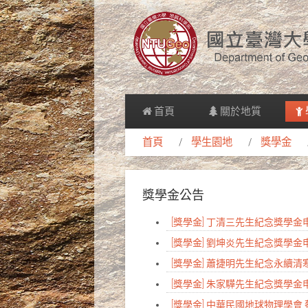
首頁
關於地質
首頁
學生園地
獎學金
獎學金公告
[獎學金] 丁清三先生紀念獎學
[獎學金] 劉坤炎先生紀念獎學
[獎學金] 蕭捷明先生紀念永續
[獎學金] 朱家驊先生紀念獎學
[獎學金] 中華民國地球物理學會