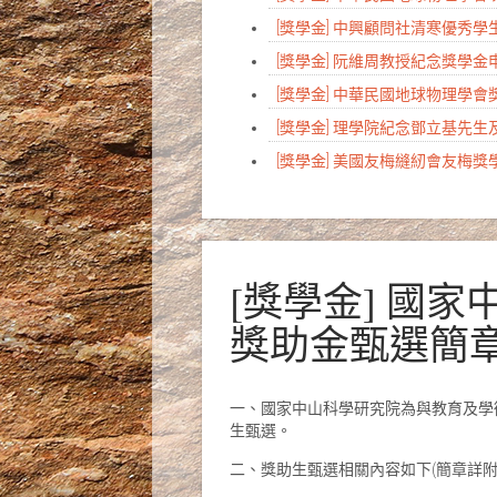
[獎學金] 中興顧問社清寒優秀
[獎學金] 阮維周教授紀念獎學
[獎學金] 中華民國地球物理學
[獎學金] 理學院紀念鄧立基先
[獎學金] 美國友梅縫紉會友梅
[獎學金] 國
獎助金甄選簡
一、國家中山科學研究院為與教育及學
生甄選。
二、獎助生甄選相關內容如下(簡章詳附件