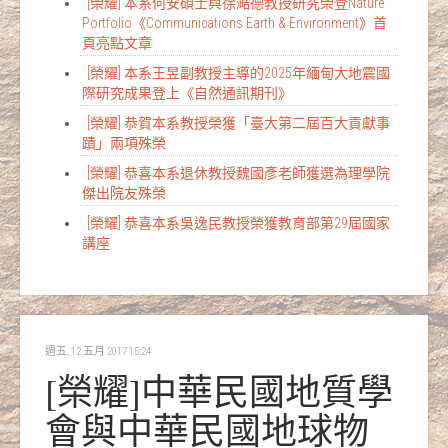
[榮耀] 本系何安碩士與徐澔德教授研究榮登Nature
Portfolio《Communications Earth & Environment》首
頁亮點文章
[榮耀] 本系王昱副教授主導的2025年緬甸大地震國
際研究成果登上《自然通訊期刊》
[榮耀] 恭賀本系教授榮獲「臺大第二屆百大貢獻事
蹟」兩項殊榮
[榮耀] 恭喜本系退休教授魏國彥老師獲選為理學院
傑出院友殊榮
[榮耀] 恭喜本系吳逸民教授榮獲教育部第29屆國家
講座
週五, 12 五月 2017 15:24
[榮耀]中華民國地質學
會與中華民國地球物