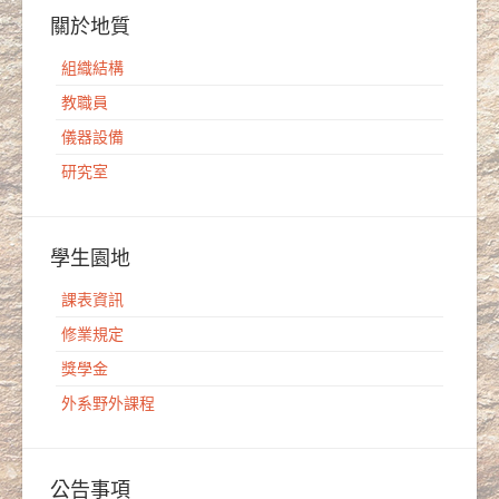
關於地質
組織結構
教職員
儀器設備
研究室
學生園地
課表資訊
修業規定
獎學金
外系野外課程
公告事項