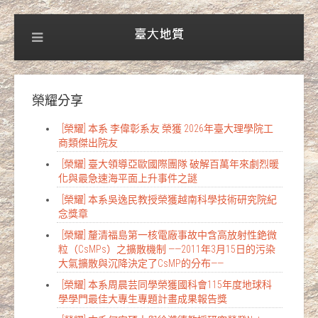
榮耀分享
[榮耀] 本系 李偉彰系友 榮獲 2026年臺大理學院工
商類傑出院友
[榮耀] 臺大領導亞歐國際團隊 破解百萬年來劇烈暖
化與最急速海平面上升事件之謎
[榮耀] 本系吳逸民教授榮獲越南科學技術研究院紀
念獎章
[榮耀] 釐清福島第一核電廠事故中含高放射性銫微
粒（CsMPs）之擴散機制 ——2011年3月15日的污染
大氣擴散與沉降決定了CsMP的分布——
[榮耀] 本系周晨芸同學榮獲國科會115年度地球科
學學門最佳大專生專題計畫成果報告獎