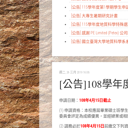
[公告] 115學年度第1學期學
[公告] 大專生暑期研究計畫
[公告] 115學年度地質科學特
[公告] 感謝 PE Limited (Petex) 
[公告] 國立臺灣大學地質科學
週二, 26 三月 2019 16:08
[公告]108
申請日期：
108年4月15日截止
(1) 申請資格：本校應屆畢業碩士班
委員會評定為成績優異，並經肄業或相
(2) 請務必於
108年4月15日
前繳交下列