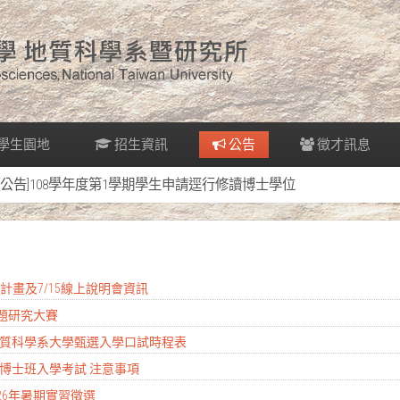
學生園地
招生資訊
公告
徵才訊息
[公告]108學年度第1學期學生申請逕行修讀博士學位
實習計畫及7/15線上說明會資訊
專題研究大賽
度地質科學系大學甄選入學口試時程表
學所博士班入學考試 注意事項
026年暑期實習徵選