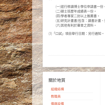
(一)逕行修讀博士學位申請書一份
(二)碩士班歷年成績表一份。
(四)學者專家二封以上推薦書。
(五)研究計畫書(包含：讀書計畫、
(六)其他有利於審查之資料。
(3)「口試」項目舉行日期：另行通知。
關於地質
組織結構
教職員
儀器設備