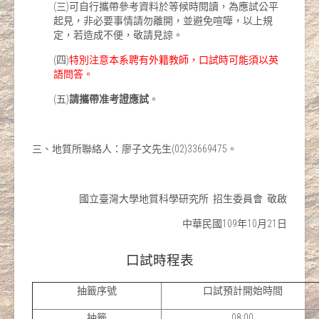
(三)可自行攜帶參考資料於等候時閱讀，為應試公平
起見，非必要事情請勿離開，並避免喧嘩，以上規
定，若造成不便，敬請見諒。
(四)
特別注意本系聘有外籍教師，口試時可能須以英
語問答。
(五)
請攜帶准考證應試
。
三、地質所聯絡人：廖子文先生(02)33669475。
國立臺灣大學地質科學研究所 招生委員會 敬啟
中華民國109年10月21日
口試時程表
抽籤序號
口試預計開始時間
抽籤
08:00