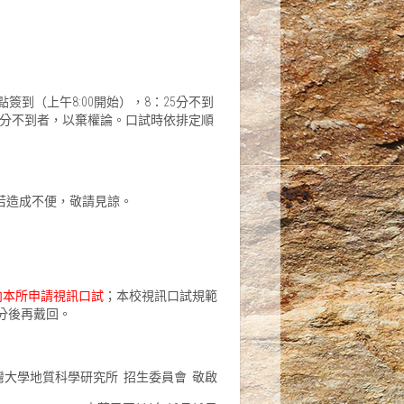
點簽到（上午8:00開始），8：25分不到
：25分不到者，以棄權論。口試時依排定順
若造成不便，敬請見諒。
證明向本所申請視訊口試
；本校視訊口試規範
分後再戴回。
灣大學地質科學研究所 招生委員會 敬啟