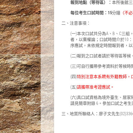
報到地點（等待區）：
本所後館三
每位考生口試時間：15
分鐘
（不必
二、注意事項：
(一)本次口試共分為A、B、C三組，
者，以棄權論；口試時間介於10：3
序應試，未依規定時間報到者，以
(二)報到之口試者請於等待區等候
(三)可自行攜帶參考資料於等候
(四)
特別注意本系聘有外籍教師，
(五)
請攜帶准考證應試。
(六)具口試資格為境外臺生、居
請見簡章附錄 6。參加口試之考生
三、地質所聯絡人：廖子文先生(02)3366