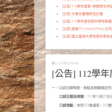
[公告] 115學年度第1學期學
[公告] 大專生暑期研究計畫
[公告] 115學年度地質科學特
[公告] 感謝 PE Limited (Petex) 
[公告] 國立臺灣大學地質科學
週三, 19 十月 2022 09:48
[公告] 11
一、口試日期時間、地點及相關規定列
口試日期及時間
：111年10月27日
口試地點
：本所213會議室、212