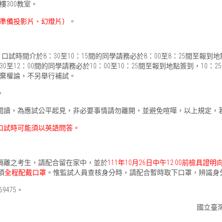
樓300教室。
準備投影片、幻燈片）
。
口試時間介於8：30至10：15間的同學請務必於8：00至8：25間至報到地
0至12：00間的同學請務必於10：00至10：25間至報到地點簽到，10
棄權論，不另舉行補試。
。
時閱讀，為應試公平起見，非必要事情請勿離開，並避免喧嘩，以上規定，
口試時可能須以英語問答。
家隔離之考生，請配合留在家中，並於
111年10月26日中午12:00前檢具
須
全程配戴口罩
。惟監試人員查核身分時，請配合暫時取下口罩，辨識身
9475。
國立臺