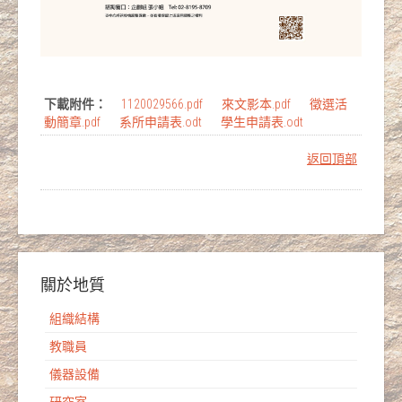
下載附件：
1120029566.pdf
來文影本.pdf
徵選活
動簡章.pdf
系所申請表.odt
學生申請表.odt
返回頂部
關於地質
組織結構
教職員
儀器設備