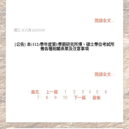
閱讀全文...
週三, 30 八月 2023 09:44
[公告] 本(112)學年度第1學期研究所博、碩士學位考試所
需各種相關表單及注意事項
閱讀全文...
最先
上一篇
1
2
3
4
5
6
7
8
9
10
下一篇
最後